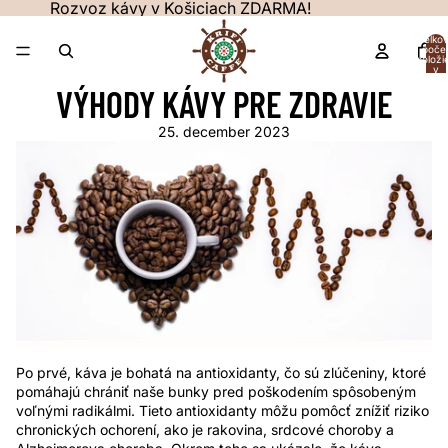
Prejsť na obsah
Rozvoz kávy v Košiciach ZDARMA!
Celko
poče
položi
v
košíku
VÝHODY KÁVY PRE ZDRAVIE
0
25. december 2023
Po prvé, káva je bohatá na antioxidanty, čo sú zlúčeniny, ktoré
pomáhajú chrániť naše bunky pred poškodením spôsobeným
voľnými radikálmi. Tieto antioxidanty môžu pomôcť znížiť riziko
chronických ochorení, ako je rakovina, srdcové choroby a