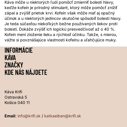
Káva môže u niektorých ľudí pomôcť zmierniť bolesti hlavy,
keďže kofeín je prírodný stimulant, ktorý môže pomôcť znížiť
zápal a zvýšiť prietok krvi. Kofeín však môže mať aj opačný
účinok a u niektorých jedincov skutočne spôsobiť bolesti hlavy.
Je teda súčasťou niekoľkých bežne používaných liekov proti
bolesti. Dokáže zvýšiť ich logickú presvedčivosť až o 40 %.
Kofeín mení zloženie lieku a rýchlosť účinku. Takže, s mierou,
vážte si povznášajúce vlastnosti kofeínu a uľahčujúce muky.
INFORMÁCIE
KÁVA
ZNAČKY
KDE NÁS NÁJDETE
Káva Krifi
Ostravská 5
Košice 040 11
Email
:
info@krifi.sk
/
katkaeiben@krifi.sk