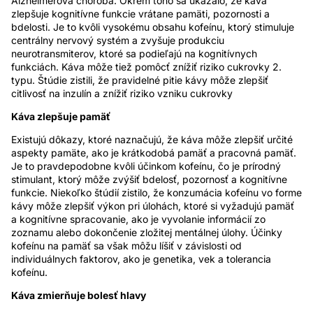
Alzheimerova choroba. Okrem toho sa ukázalo, že káva
zlepšuje kognitívne funkcie vrátane pamäti, pozornosti a
bdelosti. Je to kvôli vysokému obsahu kofeínu, ktorý stimuluje
centrálny nervový systém a zvyšuje produkciu
neurotransmiterov, ktoré sa podieľajú na kognitívnych
funkciách. Káva môže tiež pomôcť znížiť riziko cukrovky 2.
typu. Štúdie zistili, že pravidelné pitie kávy môže zlepšiť
citlivosť na inzulín a znížiť riziko vzniku cukrovky
Káva zlepšuje pamäť
Existujú dôkazy, ktoré naznačujú, že káva môže zlepšiť určité
aspekty pamäte, ako je krátkodobá pamäť a pracovná pamäť.
Je to pravdepodobne kvôli účinkom kofeínu, čo je prírodný
stimulant, ktorý môže zvýšiť bdelosť, pozornosť a kognitívne
funkcie. Niekoľko štúdií zistilo, že konzumácia kofeínu vo forme
kávy môže zlepšiť výkon pri úlohách, ktoré si vyžadujú pamäť
a kognitívne spracovanie, ako je vyvolanie informácií zo
zoznamu alebo dokončenie zložitej mentálnej úlohy. Účinky
kofeínu na pamäť sa však môžu líšiť v závislosti od
individuálnych faktorov, ako je genetika, vek a tolerancia
kofeínu.
Káva zmierňuje bolesť hlavy