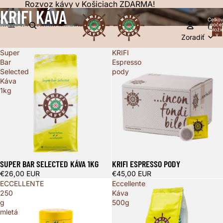
Prejsť na obsah
Rozvoz kávy v Košiciach ZDARMA!
KRIFI KÁVA
Celko
poče
Prejsť na zoznam výsledkov
položi
v
Zoradiť
košíku
0
Super
KRIFI
Bar
Espresso
Selected
pody
Káva
1kg
SUPER BAR SELECTED KÁVA 1KG
KRIFI ESPRESSO PODY
€26,00 EUR
€45,00 EUR
ECCELLENTE
Eccellente
250
Káva
g
500g
mletá