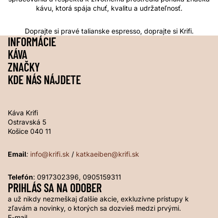
kávu, ktorá spája chuť, kvalitu a udržateľnosť.
Doprajte si pravé talianske espresso, doprajte si Krifi.
INFORMÁCIE
KÁVA
ZNAČKY
KDE NÁS NÁJDETE
Káva Krifi
Ostravská 5
Košice 040 11
Email
:
info@krifi.sk
/
katkaeiben@krifi.sk
Telefón
: 0917302396, 0905159311
PRIHLÁS SA NA ODOBER
a už nikdy nezmeškaj ďalšie akcie, exkluzívne prístupy k
zľavám a novinky, o ktorých sa dozvieš medzi prvými.
E-mail