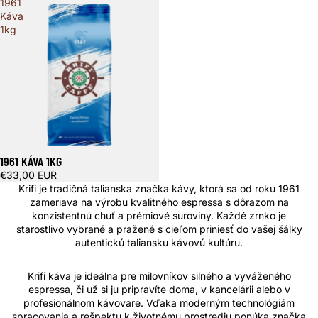
1961
Káva
1kg
1961 KÁVA 1KG
€33,00 EUR
Krifi je tradičná talianska značka kávy, ktorá sa od roku 1961
zameriava na výrobu kvalitného espressa s dôrazom na
konzistentnú chuť a prémiové suroviny. Každé zrnko je
starostlivo vybrané a pražené s cieľom priniesť do vašej šálky
autentickú taliansku kávovú kultúru.
Krifi káva je ideálna pre milovníkov silného a vyváženého
espressa, či už si ju pripravíte doma, v kancelárii alebo v
profesionálnom kávovare. Vďaka moderným technológiám
spracovania a rešpektu k životnému prostrediu ponúka značka