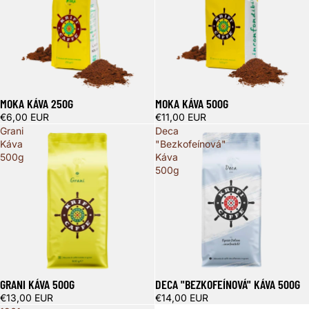
MOKA KÁVA 250G
MOKA KÁVA 500G
€6,00 EUR
€11,00 EUR
Grani
Deca
Káva
"Bezkofeínová"
500g
Káva
500g
GRANI KÁVA 500G
DECA "BEZKOFEÍNOVÁ" KÁVA 500G
Vypredané
€13,00 EUR
€14,00 EUR