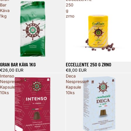
Bar
250
Káva
g
1kg
zrno
GRAN BAR KÁVA 1KG
ECCELLENTE 250 G ZRNO
€26,00 EUR
€8,00 EUR
Intenso
Deca
Nespresso®
Nespresso®
Kapsule
Kapsule
10ks
10ks